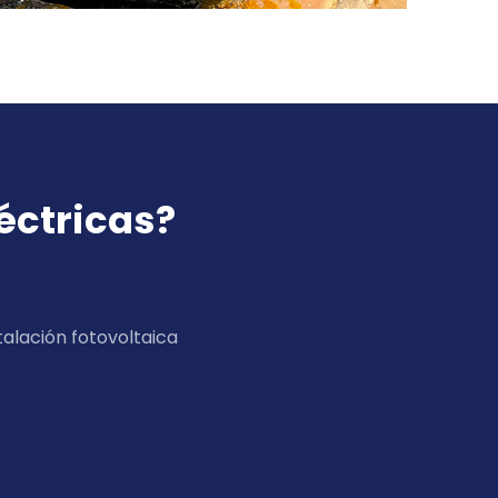
éctricas?
talación fotovoltaica