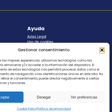
Ayuda
Aviso Legal
Uso de cookies
Panel Cookies
Gestionar consentimiento
Política de privacidad
contacto@nostresol.com
er las mejores experiencias, utilizamos tecnologías como las
ra almacenar y/o acceder a la información del dispositivo. El
Canal de Denuncias
ento de estas tecnologías nos permitirá procesar datos como el
ento de navegación o las identificaciones únicas en este sitio. No
 retirar el consentimiento, puede afectar negativamente a ciertas
Trabaja con nosotros
icas y funciones.
ceptar
Denegar
Ver preferencias
Cookie Policy
Política de privacidad
os los derechos reservados
contacto@nostresol.com