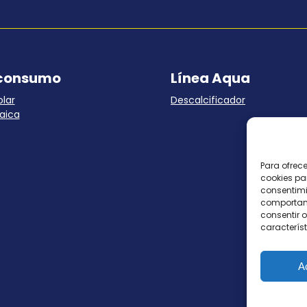
consumo
Línea Aqua
lar
Descalcificador
aica
Para ofrec
cookies pa
consentimi
comportami
consentir o
característ
A
Tod