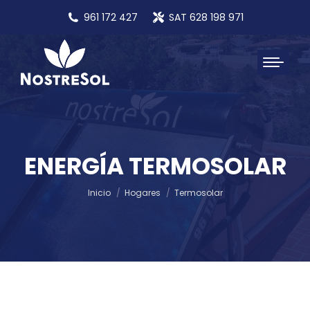
961 172 427
SAT 628 198 971
ENERGÍA TERMOSOLAR
Estás aquí:
Inicio
Hogares
Termosolar