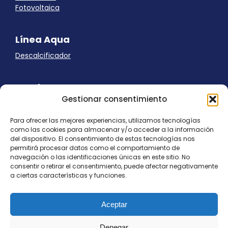
Fotovoltaica
Línea Aqua
Descalcificador
Ayuda
Gestionar consentimiento
Aviso Legal
Uso de cookies
Para ofrecer las mejores experiencias, utilizamos tecnologías
Panel Cookies
como las cookies para almacenar y/o acceder a la información
Política de privacidad
del dispositivo. El consentimiento de estas tecnologías nos
contacto@nostresol.com
permitirá procesar datos como el comportamiento de
navegación o las identificaciones únicas en este sitio. No
consentir o retirar el consentimiento, puede afectar negativamente
Canal de Denuncias
a ciertas características y funciones.
Trabaja con nosotros
Aceptar
Denegar