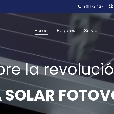
961 172 427
Home
Hogares
Servicios
re la revolució
A SOLAR FOTOV