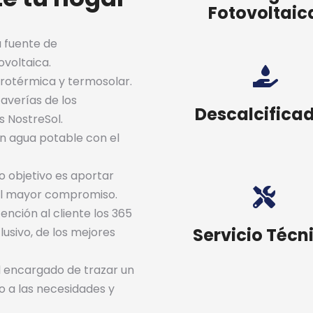
Fotovoltaic
u fuente de
ovoltaica.
erotérmica y termosolar.
 averías de los
Descalcifica
s NostreSol.
en agua potable con el
o objetivo es aportar
 el mayor compromiso.
nción al cliente los 365
Servicio Técn
lusivo, de los mejores
l encargado de trazar un
o a las necesidades y