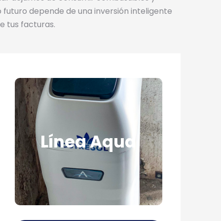
 futuro depende de una inversión inteligente
e tus facturas.
Mejora la
calidad del
Línea Aqua
agua
Gracias al descalcificador
NostreSol, puedes …