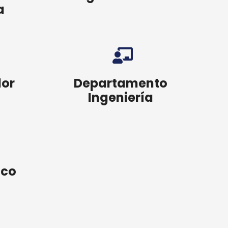
a
dor
Departamento
Ingeniería
ico