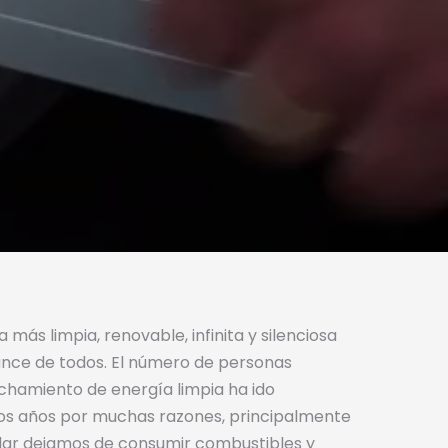
a más limpia, renovable, infinita y silenciosa
cance de todos. El número de personas
chamiento de energía limpia ha ido
os años por muchas razones, principalmente
lar dejamos de consumir combustibles y