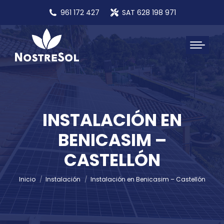
961 172 427
SAT 628 198 971
INSTALACIÓN EN
BENICASIM –
Estás aquí:
CASTELLÓN
Inicio
Instalación
Instalación en Benicasim – Castellón