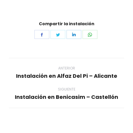
Compartir la instalación
Share
Share
Share
Share
on
on
on
on
Facebook
Twitter
LinkedIn
WhatsApp
Navegación
entre
ANTERIOR
Instalación en Alfaz Del Pi – Alicante
Proyecto
proyectos
anterior
SIGUIENTE
Instalación en Benicasim – Castellón
Proyecto
siguiente