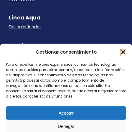
Línea Aqua
Descalcificador
Ayuda
Gestionar consentimiento
Aviso Legal
Uso de cookies
Para ofrecer las mejores experiencias, utilizamos tecnologías
Panel Cookies
como las cookies para almacenar y/o acceder a la información
Política de privacidad
del dispositivo. El consentimiento de estas tecnologías nos
contacto@nostresol.com
permitirá procesar datos como el comportamiento de
navegación o las identificaciones únicas en este sitio. No
consentir o retirar el consentimiento, puede afectar negativamente
Canal de Denuncias
a ciertas características y funciones.
Trabaja con nosotros
Aceptar
Denegar