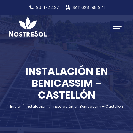
961 172 427
SAT 628 198 971
INSTALACIÓN EN
BENICASSIM –
Estás aquí:
CASTELLÓN
Inicio
Instalación
Instalación en Benicassim – Castellón