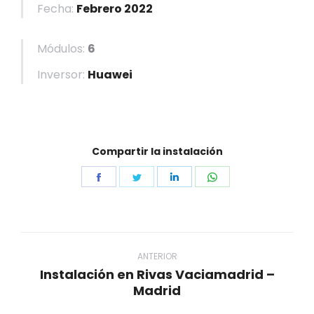
Fecha:
Febrero 2022
Módulos:
6
Inversor:
Huawei
Compartir la instalación
Share
Share
Share
Share
on
on
on
on
Facebook
Twitter
LinkedIn
WhatsApp
Navegación
entre
ANTERIOR
Instalación en Rivas Vaciamadrid –
proyectos
Proyecto
Madrid
anterior