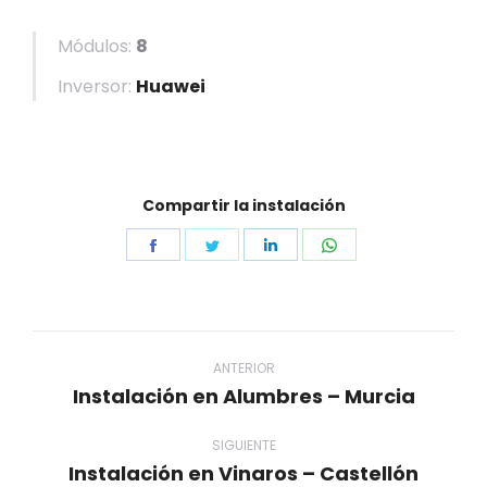
Módulos:
8
Inversor:
Huawei
Compartir la instalación
Share
Share
Share
Share
on
on
on
on
Facebook
Twitter
LinkedIn
WhatsApp
Navegación
entre
ANTERIOR
Instalación en Alumbres – Murcia
Proyecto
proyectos
anterior
SIGUIENTE
Instalación en Vinaros – Castellón
Proyecto