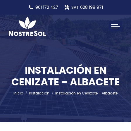
961 172 427
SAT 628 198 971
INSTALACIÓN EN
CENIZATE – ALBACETE
Estás aquí:
Inicio
Instalación
Instalación en Cenizate – Albacete