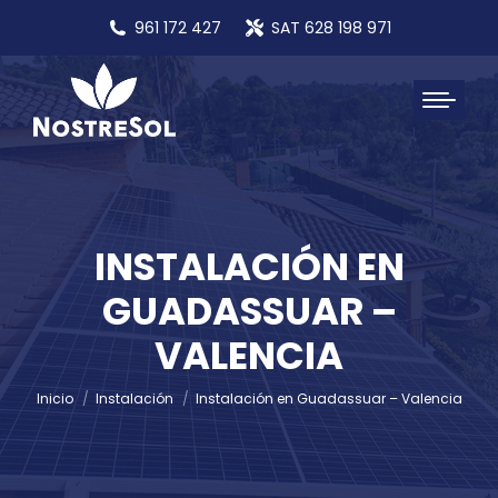
961 172 427
SAT 628 198 971
INSTALACIÓN EN
GUADASSUAR –
Estás aquí:
VALENCIA
Inicio
Instalación
Instalación en Guadassuar – Valencia