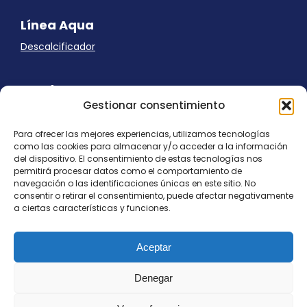
Línea Aqua
Descalcificador
Ayuda
Gestionar consentimiento
Aviso Legal
Uso de cookies
Para ofrecer las mejores experiencias, utilizamos tecnologías
Panel Cookies
como las cookies para almacenar y/o acceder a la información
Política de privacidad
del dispositivo. El consentimiento de estas tecnologías nos
contacto@nostresol.com
permitirá procesar datos como el comportamiento de
navegación o las identificaciones únicas en este sitio. No
consentir o retirar el consentimiento, puede afectar negativamente
Canal de Denuncias
a ciertas características y funciones.
Trabaja con nosotros
Aceptar
Denegar