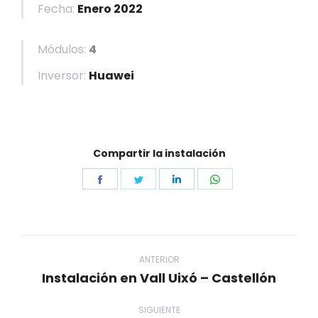
Fecha:
Enero 2022
Módulos:
4
Inversor:
Huawei
Compartir la instalación
Share
Share
Share
Share
on
on
on
on
Facebook
Twitter
LinkedIn
WhatsApp
Navegación
entre
ANTERIOR
Instalación en Vall Uixó – Castellón
Proyecto
proyectos
anterior
SIGUIENTE