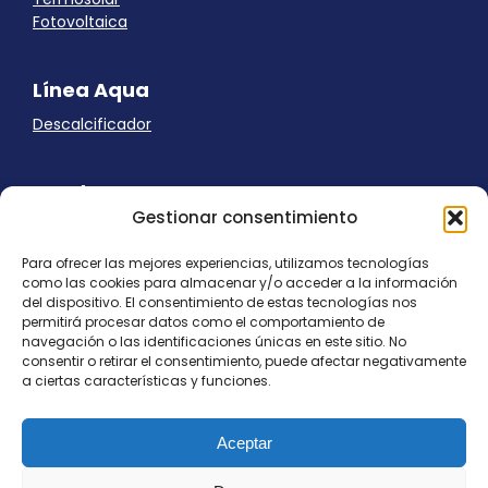
Fotovoltaica
Línea Aqua
Descalcificador
Ayuda
Gestionar consentimiento
Aviso Legal
Uso de cookies
Para ofrecer las mejores experiencias, utilizamos tecnologías
Panel Cookies
como las cookies para almacenar y/o acceder a la información
Política de privacidad
del dispositivo. El consentimiento de estas tecnologías nos
contacto@nostresol.com
permitirá procesar datos como el comportamiento de
navegación o las identificaciones únicas en este sitio. No
consentir o retirar el consentimiento, puede afectar negativamente
Canal de Denuncias
a ciertas características y funciones.
Trabaja con nosotros
Aceptar