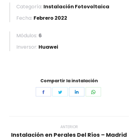
Categoría:
Instalación Fotovoltaica
Fecha:
Febrero 2022
Módulos:
6
Inversor:
Huawei
Compartir la instalación
Share
Share
Share
Share
on
on
on
on
Facebook
Twitter
LinkedIn
WhatsApp
Navegación
entre
ANTERIOR
Instalación en Perales Del Ríos – Madrid
Proyecto
proyectos