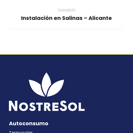
anterior
SIGUIENTE
Instalación en Salinas – Alicante
Proyecto
siguiente
Autoconsumo
Termosolar