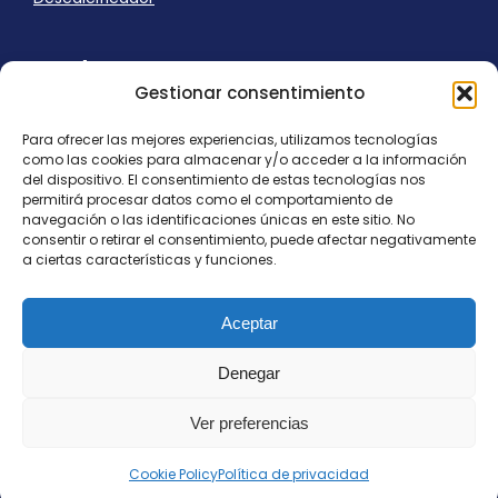
Ayuda
Gestionar consentimiento
Aviso Legal
Uso de cookies
Para ofrecer las mejores experiencias, utilizamos tecnologías
Panel Cookies
como las cookies para almacenar y/o acceder a la información
Política de privacidad
del dispositivo. El consentimiento de estas tecnologías nos
contacto@nostresol.com
permitirá procesar datos como el comportamiento de
navegación o las identificaciones únicas en este sitio. No
consentir o retirar el consentimiento, puede afectar negativamente
Canal de Denuncias
a ciertas características y funciones.
Trabaja con nosotros
Aceptar
Denegar
Ver preferencias
Todos los derechos reservados
contacto@nostresol.com
Cookie Policy
Política de privacidad