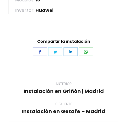
Inversor:
Huawei
Compartir la instalación
Share
Share
Share
Share
on
on
on
on
Facebook
Twitter
LinkedIn
WhatsApp
Navegación
entre
ANTERIOR
Instalación en Griñón | Madrid
Proyecto
proyectos
anterior
SIGUIENTE
Instalación en Getafe – Madrid
Proyecto
siguiente