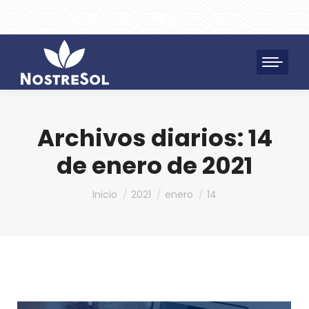
961 172 427
SAT 628 198 971
Archivos diarios:
14
de enero de 2021
Estás aquí:
Inicio
2021
enero
14