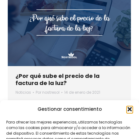
¿Por qué sube el precio de la
factura de la luz?
Noticias
Por
nostresol
14 de enero de 2021
La subida del precio de la la luz llega en el
Gestionar consentimiento
peor momento posible. En un contexto en
el que España está afectada por una ola de
Para ofrecer las mejores experiencias, utilizamos tecnologías
frío con temperaturas de récord, el pasado
como las cookies para almacenar y/o acceder a la información
del dispositivo. El consentimiento de estas tecnologías nos
viernes subió el precio a 94,00 euros por
permitirá procesar datos como el comportamiento de