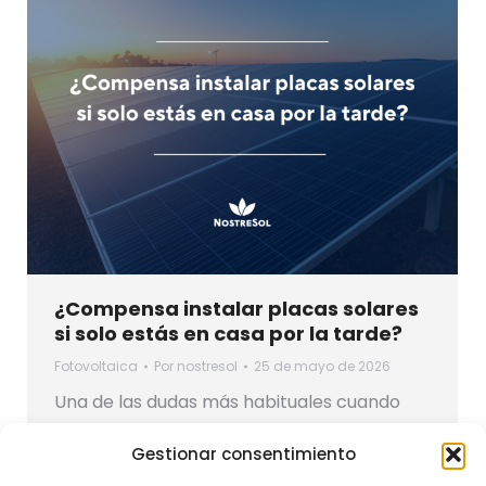
¿Compensa instalar placas solares
si solo estás en casa por la tarde?
Fotovoltaica
Por
nostresol
25 de mayo de 2026
Una de las dudas más habituales cuando
alguien se plantea instalar placas solares es
Gestionar consentimiento
esta: “Si paso todo el día fuera de casa,