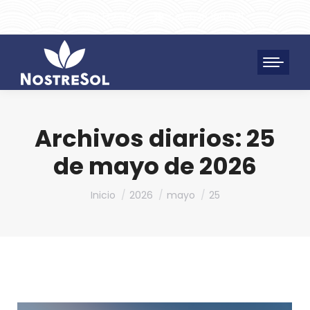
961 172 427
SAT 628 198 971
Archivos diarios:
25
de mayo de 2026
Estás aquí:
Inicio
2026
mayo
25