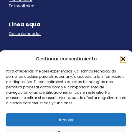
Fotovoltaica
Línea Aqua
Descalcificador
Ayuda
Gestionar consentimiento
Aviso Legal
Uso de cookies
Para ofrecer las mejores experiencias, utilizamos tecnologías
Panel Cookies
como las cookies para almacenar y/o acceder a la información
Política de privacidad
del dispositivo. El consentimiento de estas tecnologías nos
contacto@nostresol.com
permitirá procesar datos como el comportamiento de
navegación o las identificaciones únicas en este sitio. No
consentir o retirar el consentimiento, puede afectar negativamente
Canal de Denuncias
a ciertas características y funciones.
Trabaja con nosotros
Aceptar