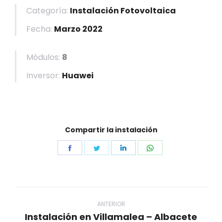
Categoría:
Instalación Fotovoltaica
Fecha:
Marzo 2022
Módulos:
8
Inversor:
Huawei
Compartir la instalación
Share
Share
Share
Share
on
on
on
on
Facebook
Twitter
LinkedIn
WhatsApp
Navegación
entre
ANTERIOR
Instalación en Villamalea – Albacete
Proyecto
proyectos