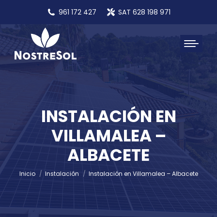
961 172 427
SAT 628 198 971
INSTALACIÓN EN
VILLAMALEA –
Estás aquí:
ALBACETE
Inicio
Instalación
Instalación en Villamalea – Albacete