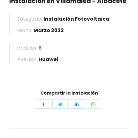
Instalación en Villamalea - Albacete
Categoría:
Instalación Fotovoltaica
Fecha:
Marzo 2022
Módulos:
6
Inversor:
Huawei
Compartir la instalación
Share
Share
Share
Share
on
on
on
on
Facebook
Twitter
LinkedIn
WhatsApp
Navegación