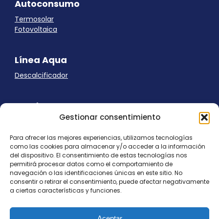
Autoconsumo
Termosolar
Fotovoltaica
Línea Aqua
Descalcificador
Ayuda
Gestionar consentimiento
Aviso Legal
Uso de cookies
Para ofrecer las mejores experiencias, utilizamos tecnologías
Panel Cookies
como las cookies para almacenar y/o acceder a la información
Política de privacidad
del dispositivo. El consentimiento de estas tecnologías nos
contacto@nostresol.com
permitirá procesar datos como el comportamiento de
navegación o las identificaciones únicas en este sitio. No
consentir o retirar el consentimiento, puede afectar negativamente
Canal de Denuncias
a ciertas características y funciones.
Trabaja con nosotros
Aceptar