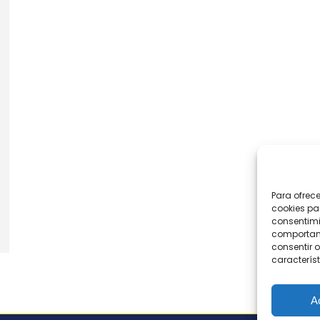
Para ofrec
cookies pa
consentimi
comportami
consentir o
característ
A