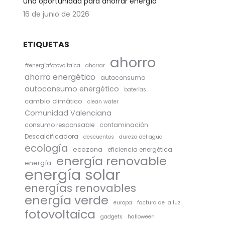
una oportunidad para ahorrar energía
16 de junio de 2026
ETIQUETAS
ahorro
#energíafotovoltaica
ahorrar
ahorro energético
autoconsumo
autoconsumo energético
baterías
cambio climático
clean water
Comunidad Valenciana
consumo responsable
contaminación
Descalcificadora
descuentos
dureza del agua
ecología
ecozona
eficiencia energética
energía renovable
energía
energía solar
energías renovables
energía verde
europa
factura de la luz
fotovoltaica
gadgets
halloween