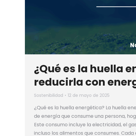
¿Qué es la huella 
reducirla con energ
Sostenibilidad
12 de mayo de 2025
¿Qué es la huella energética? La huella en
de energía que consume una persona, hoga
Este consumo incluye la electricidad, el g
incluso los alimentos que consumes. Cada