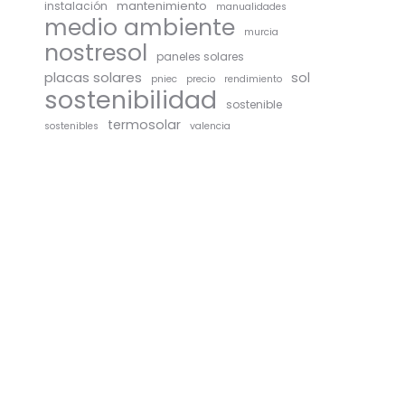
mantenimiento
instalación
manualidades
medio ambiente
murcia
nostresol
paneles solares
placas solares
sol
pniec
precio
rendimiento
sostenibilidad
sostenible
termosolar
sostenibles
valencia