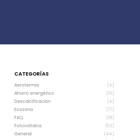
CATEGORÍAS
Aerotermia
(4)
Ahorro energético
(16)
Descalcificación
(4)
Ecozona
(17)
FAQ
(18)
Fotovoltaica
(52)
General
(44)