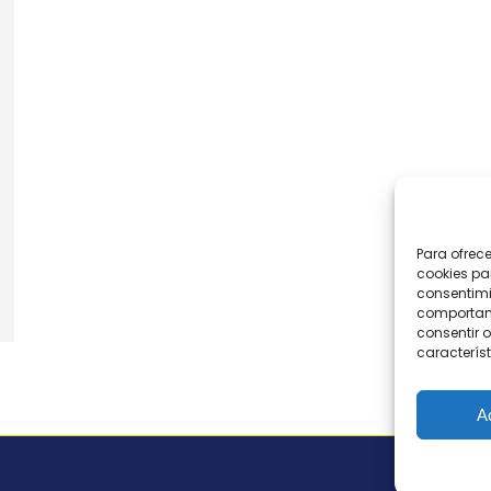
Para ofrec
cookies pa
consentimi
comportami
consentir o
característ
A
Tod