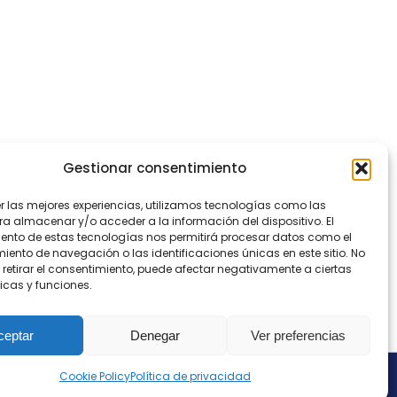
Gestionar consentimiento
er las mejores experiencias, utilizamos tecnologías como las
ra almacenar y/o acceder a la información del dispositivo. El
ento de estas tecnologías nos permitirá procesar datos como el
ento de navegación o las identificaciones únicas en este sitio. No
 retirar el consentimiento, puede afectar negativamente a ciertas
icas y funciones.
ceptar
Denegar
Ver preferencias
Cookie Policy
Política de privacidad
os los derechos reservados
contacto@nostresol.com