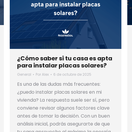
¿Cómo saber si tu casa es apta
para instalar placas solares?
General
Por
Alex
6 de octubre de 2025
Es una de las dudas más frecuentes:
¿puedo instalar placas solares en mi
vivienda? La respuesta suele ser sí, pero
conviene revisar algunos factores clave
antes de tomar la decisión. Con un buen
análisis inicial, podrás asegurarte de que
tu casa aproveche al máximo la energía