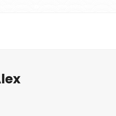
SAT 628 198 971
contacto@nostresol.com
Instalaciones
Actualidad
Contacto
lex