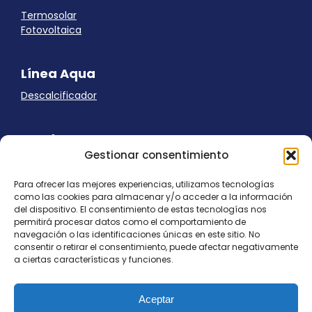
Termosolar
Fotovoltaica
Línea Aqua
Descalcificador
Ayuda
Gestionar consentimiento
Aviso Legal
Uso de cookies
Para ofrecer las mejores experiencias, utilizamos tecnologías
Panel Cookies
como las cookies para almacenar y/o acceder a la información
Política de privacidad
del dispositivo. El consentimiento de estas tecnologías nos
contacto@nostresol.com
permitirá procesar datos como el comportamiento de
navegación o las identificaciones únicas en este sitio. No
consentir o retirar el consentimiento, puede afectar negativamente
Canal de Denuncias
a ciertas características y funciones.
Trabaja con nosotros
Aceptar