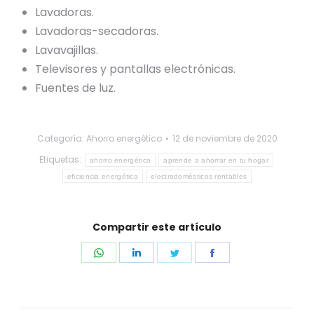
Lavadoras.
Lavadoras-secadoras.
Lavavajillas.
Televisores y pantallas electrónicas.
Fuentes de luz.
Categoría:
Ahorro energético
12 de noviembre de 2020
Etiquetas:
ahorro energético
aprende a ahorrar en tu hogar
eficiencia energética
electrodomésticos rentables
Compartir este artículo
Share
Share
Share
Share
on
on
on
on
WhatsApp
LinkedIn
Twitter
Facebook