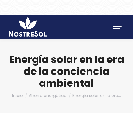
961 172 427
SAT 628 198 971
Energía solar en la era
de la conciencia
ambiental
Estás aquí:
Inicio
Ahorro energético
Energía solar en la era…