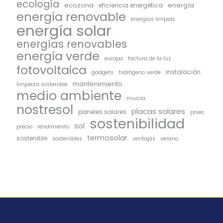
ecología
ecozona
energía
eficiencia energética
energía renovable
energías limpias
energía solar
energías renovables
energía verde
europa
factura de la luz
fotovoltaica
instalación
gadgets
hidrógeno verde
mantenimiento
limpieza sostenible
medio ambiente
murcia
nostresol
placas solares
paneles solares
pniec
sostenibilidad
sol
precio
rendimiento
termosolar
sostenible
sostenibles
ventajas
verano