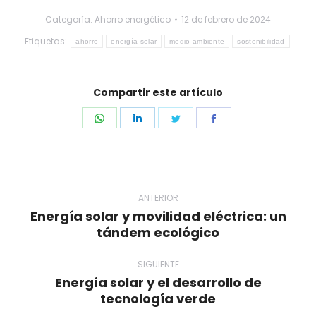
Categoría:
Ahorro energético
12 de febrero de 2024
Etiquetas:
ahorro
energía solar
medio ambiente
sostenibilidad
Compartir este artículo
Share
Share
Share
Share
on
on
on
on
WhatsApp
LinkedIn
Twitter
Facebook
Navegación
entre
ANTERIOR
Energía solar y movilidad eléctrica: un
publicaciones
Publicación
tándem ecológico
anterior:
SIGUIENTE
Energía solar y el desarrollo de
Publicación
tecnología verde
siguiente: