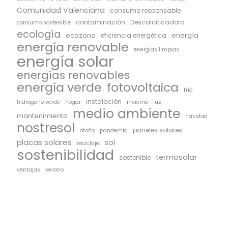
Comunidad Valenciana
consumo responsable
contaminación
Descalcificadora
consumo sostenible
ecología
ecozona
energía
eficiencia energética
energía renovable
energías limpias
energía solar
energías renovables
energía verde
fotovoltaica
frío
instalación
hidrógeno verde
hogar
invierno
luz
medio ambiente
mantenimiento
navidad
nostresol
paneles solares
otoño
pandemia
placas solares
sol
reciclaje
sostenibilidad
termosolar
sostenible
ventajas
verano