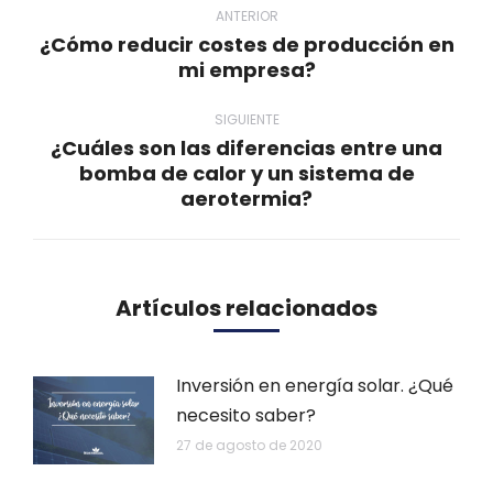
entre
ANTERIOR
¿Cómo reducir costes de producción en
publicaciones
Publicación
mi empresa?
anterior:
SIGUIENTE
¿Cuáles son las diferencias entre una
bomba de calor y un sistema de
Publicación
aerotermia?
siguiente:
Artículos relacionados
Inversión en energía solar. ¿Qué
necesito saber?
27 de agosto de 2020