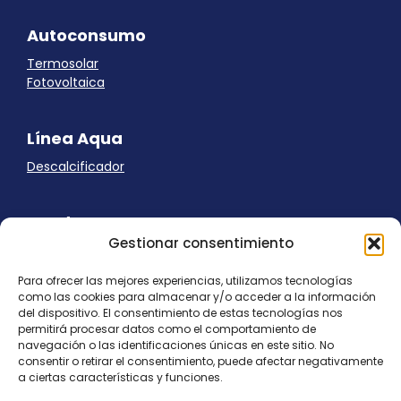
Autoconsumo
Termosolar
Fotovoltaica
Línea Aqua
Descalcificador
Ayuda
Gestionar consentimiento
Aviso Legal
Uso de cookies
Para ofrecer las mejores experiencias, utilizamos tecnologías
Panel Cookies
como las cookies para almacenar y/o acceder a la información
Política de privacidad
del dispositivo. El consentimiento de estas tecnologías nos
contacto@nostresol.com
permitirá procesar datos como el comportamiento de
navegación o las identificaciones únicas en este sitio. No
consentir o retirar el consentimiento, puede afectar negativamente
Canal de Denuncias
a ciertas características y funciones.