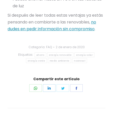
de luz
Si después de leer todas estas ventajas ya estás
pensando en cambiarte a las renovables,
no
dudes en pedir información sin compromiso
.
Categoría:
FAQ
2 de enero de 2020
Etiquetas:
ahorro
energía renovable
energía solar
energía verde
medio ambiente
nostresol
Compartir este artículo
Share
Share
Share
Share
on
on
on
on
WhatsApp
LinkedIn
Twitter
Facebook
Navegación