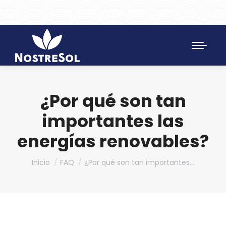
961 172 427
SAT 628 198 971
¿Por qué son tan
importantes las
energías renovables?
Estás aquí:
Inicio
FAQ
¿Por qué son tan importantes…