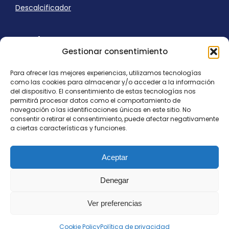
Descalcificador
Ayuda
Gestionar consentimiento
Aviso Legal
Uso de cookies
Para ofrecer las mejores experiencias, utilizamos tecnologías
Panel Cookies
como las cookies para almacenar y/o acceder a la información
Política de privacidad
del dispositivo. El consentimiento de estas tecnologías nos
contacto@nostresol.com
permitirá procesar datos como el comportamiento de
navegación o las identificaciones únicas en este sitio. No
consentir o retirar el consentimiento, puede afectar negativamente
Canal de Denuncias
a ciertas características y funciones.
Trabaja con nosotros
Aceptar
Denegar
Ver preferencias
Todos los derechos reservados
contacto@nostresol.com
Cookie Policy
Política de privacidad