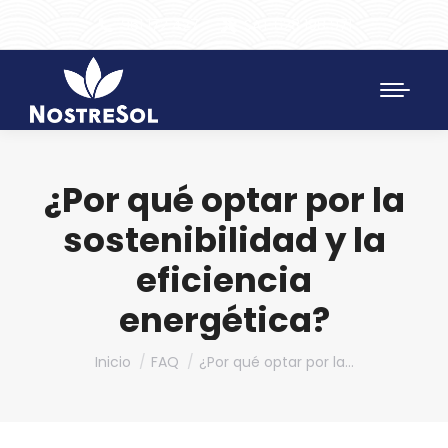
961 172 427
SAT 628 198 971
¿Por qué optar por la
sostenibilidad y la
eficiencia
energética?
Estás aquí:
Inicio
FAQ
¿Por qué optar por la…