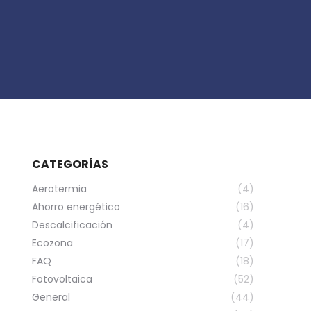
CATEGORÍAS
Aerotermia
(4)
Ahorro energético
(16)
Descalcificación
(4)
Ecozona
(17)
FAQ
(18)
Fotovoltaica
(52)
General
(44)