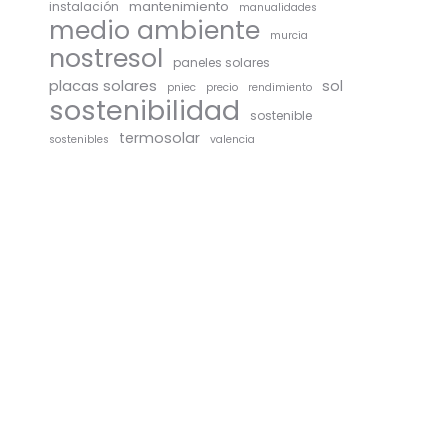
mantenimiento
instalación
manualidades
medio ambiente
murcia
nostresol
paneles solares
placas solares
sol
pniec
precio
rendimiento
sostenibilidad
sostenible
termosolar
sostenibles
valencia