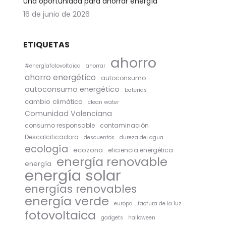
una oportunidad para ahorrar energía
16 de junio de 2026
ETIQUETAS
ahorro
#energíafotovoltaica
ahorrar
ahorro energético
autoconsumo
autoconsumo energético
baterías
cambio climático
clean water
Comunidad Valenciana
consumo responsable
contaminación
Descalcificadora
descuentos
dureza del agua
ecología
ecozona
eficiencia energética
energía renovable
energía
energía solar
energías renovables
energía verde
europa
factura de la luz
fotovoltaica
gadgets
halloween