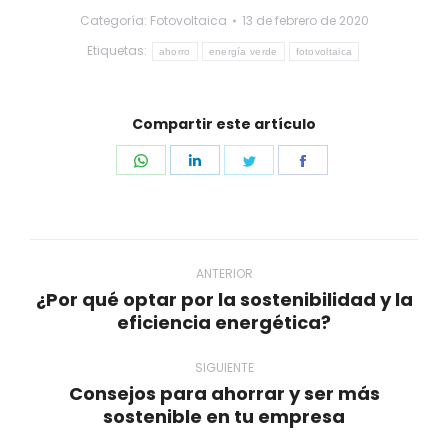
Categoría:
Fotovoltaica
13 de febrero de 2020
Etiquetas:
ahorro
energía verde
fotovoltaica
Compartir este artículo
Share
Share
Share
Share
on
on
on
on
WhatsApp
LinkedIn
Twitter
Facebook
Navegación
entre
ANTERIOR
¿Por qué optar por la sostenibilidad y la
publicaciones
Publicación
eficiencia energética?
anterior:
SIGUIENTE
Consejos para ahorrar y ser más
Publicación
sostenible en tu empresa
siguiente: