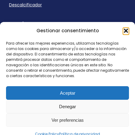
Descalcificador
Ayuda
Gestionar consentimiento
Aviso Legal
Uso de cookies
Para ofrecer las mejores experiencias, utilizamos tecnologías
Panel Cookies
como las cookies para almacenar y/o acceder a la información
Política de privacidad
del dispositivo. El consentimiento de estas tecnologías nos
contacto@nostresol.com
permitirá procesar datos como el comportamiento de
navegación o las identificaciones únicas en este sitio. No
consentir o retirar el consentimiento, puede afectar negativamente
Canal de Denuncias
a ciertas características y funciones.
Trabaja con nosotros
Aceptar
Denegar
Ver preferencias
Todos los derechos reservados
contacto@nostresol.com
Cookie Policy
Política de privacidad