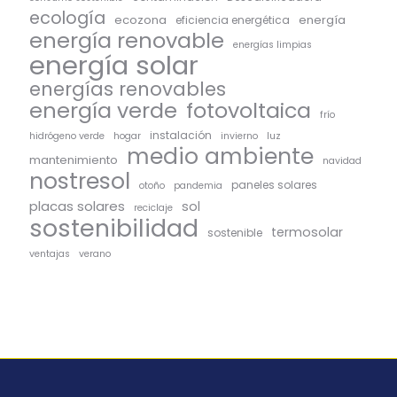
ecología
ecozona
energía
eficiencia energética
energía renovable
energías limpias
energía solar
energías renovables
energía verde
fotovoltaica
frío
instalación
hidrógeno verde
hogar
invierno
luz
medio ambiente
mantenimiento
navidad
nostresol
paneles solares
otoño
pandemia
placas solares
sol
reciclaje
sostenibilidad
termosolar
sostenible
ventajas
verano