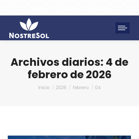
961 172 427
SAT 628 198 971
Archivos diarios:
4 de
febrero de 2026
Estás aquí:
Inicio
2026
febrero
04