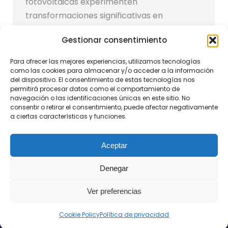
fotovoltaicas experimenten
transformaciones significativas en
eficiencia, integración arquitectónica,
Gestionar consentimiento
almacenamiento de energía, inteligencia
artificial y procesos de instalación. A
Para ofrecer las mejores experiencias, utilizamos tecnologías
continuación, exploramos cómo podrían
como las cookies para almacenar y/o acceder a la información
del dispositivo. El consentimiento de estas tecnologías nos
ser una instalación solar en una década,
permitirá procesar datos como el comportamiento de
respaldando cada punto con fuentes
navegación o las identificaciones únicas en este sitio. No
consentir o retirar el consentimiento, puede afectar negativamente
relevantes.​ 1.…
a ciertas características y funciones.
Aceptar
Denegar
Ver preferencias
Todos los derechos reservados
contacto@nostresol.com
Cookie Policy
Política de privacidad