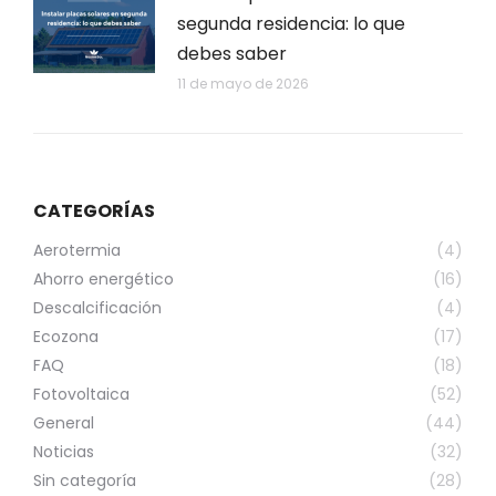
segunda residencia: lo que
debes saber
11 de mayo de 2026
CATEGORÍAS
Aerotermia
(4)
Ahorro energético
(16)
Descalcificación
(4)
Ecozona
(17)
FAQ
(18)
Fotovoltaica
(52)
General
(44)
Noticias
(32)
Sin categoría
(28)