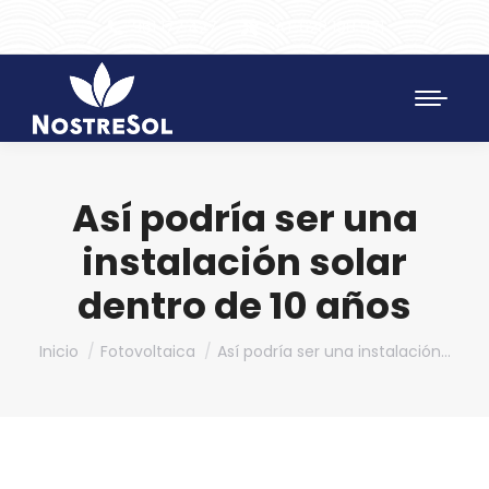
961 172 427
SAT 628 198 971
Así podría ser una
instalación solar
dentro de 10 años
Estás aquí:
Inicio
Fotovoltaica
Así podría ser una instalación…