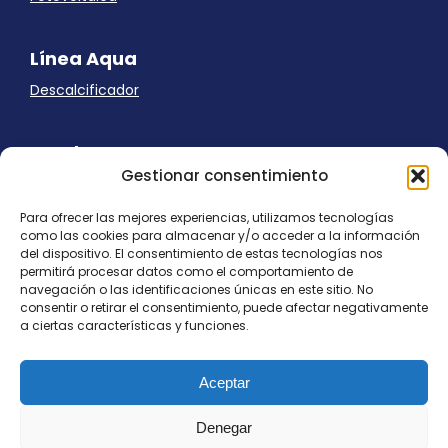
Línea Aqua
Descalcificador
Ayuda
Gestionar consentimiento
Aviso Legal
Uso de cookies
Para ofrecer las mejores experiencias, utilizamos tecnologías
Panel Cookies
como las cookies para almacenar y/o acceder a la información
Política de privacidad
del dispositivo. El consentimiento de estas tecnologías nos
contacto@nostresol.com
permitirá procesar datos como el comportamiento de
navegación o las identificaciones únicas en este sitio. No
consentir o retirar el consentimiento, puede afectar negativamente
Canal de Denuncias
a ciertas características y funciones.
Trabaja con nosotros
Aceptar
Denegar