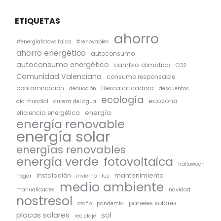
ETIQUETAS
ahorro
#energíafotovoltaica
#renovables
ahorro energético
autoconsumo
autoconsumo energético
cambio climático
CO2
Comunidad Valenciana
consumo responsable
contaminación
Descalcificadora
deducción
descuentos
ecología
ecozona
dia mundial
dureza del agua
energía
eficiencia energética
energía renovable
energía solar
energías renovables
energía verde
fotovoltaica
halloween
mantenimiento
instalación
hogar
invierno
luz
medio ambiente
manualidades
navidad
nostresol
paneles solares
otoño
pandemia
placas solares
sol
reciclaje