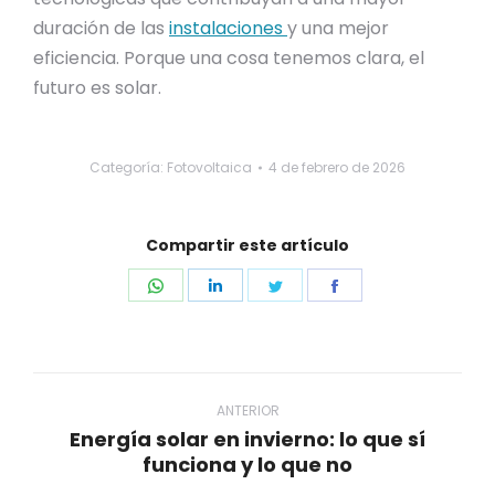
duración de las
instalaciones
y una mejor
eficiencia. Porque una cosa tenemos clara, el
futuro es solar.
Categoría:
Fotovoltaica
4 de febrero de 2026
Compartir este artículo
Share
Share
Share
Share
on
on
on
on
WhatsApp
LinkedIn
Twitter
Facebook
Navegación
entre
ANTERIOR
Energía solar en invierno: lo que sí
publicaciones
Publicación
funciona y lo que no
anterior: