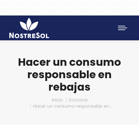
961 172 427
SAT 628 198 971
Hacer un consumo
responsable en
rebajas
Estás aquí:
Inicio
Ecozona
Hacer un consumo responsable en…