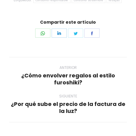
consumo responsable
consumo sostenible
rebajas
Compartir este artículo
Share
Share
Share
Share
on
on
on
on
WhatsApp
LinkedIn
Twitter
Facebook
Navegación
entre
ANTERIOR
¿Cómo envolver regalos al estilo
publicaciones
Publicación
furoshiki?
anterior:
SIGUIENTE
¿Por qué sube el precio de la factura de
Publicación
la luz?
siguiente: