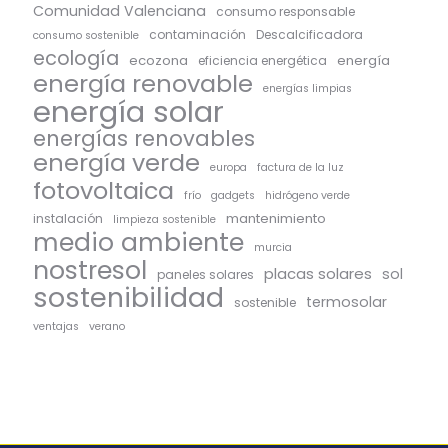
Comunidad Valenciana
consumo responsable
contaminación
Descalcificadora
consumo sostenible
ecología
ecozona
energía
eficiencia energética
energía renovable
energías limpias
energía solar
energías renovables
energía verde
europa
factura de la luz
fotovoltaica
frío
gadgets
hidrógeno verde
mantenimiento
instalación
limpieza sostenible
medio ambiente
murcia
nostresol
placas solares
sol
paneles solares
sostenibilidad
termosolar
sostenible
ventajas
verano