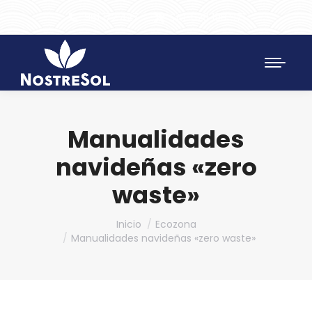
961 172 427
SAT 628 198 971
Manualidades
navideñas «zero
waste»
Estás aquí:
Inicio
Ecozona
Manualidades navideñas «zero waste»