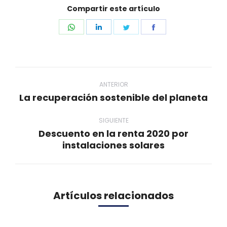
Compartir este artículo
Share
Share
Share
Share
on
on
on
on
WhatsApp
LinkedIn
Twitter
Facebook
Navegación
entre
ANTERIOR
La recuperación sostenible del planeta
Publicación
publicaciones
anterior:
SIGUIENTE
Descuento en la renta 2020 por
Publicación
instalaciones solares
siguiente:
Artículos relacionados