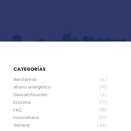
CATEGORÍAS
Aerotermia
(4)
Ahorro energético
(16)
Descalcificación
(4)
Ecozona
(17)
FAQ
(18)
Fotovoltaica
(52)
General
(44)