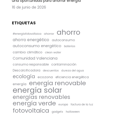
una oportunidad para ahorrar energía
16 de junio de 2026
ETIQUETAS
ahorro
#energíafotovoltaica
ahorrar
ahorro energético
autoconsumo
autoconsumo energético
baterías
cambio climático
clean water
Comunidad Valenciana
consumo responsable
contaminación
Descalcificadora
descuentos
dureza del agua
ecología
ecozona
eficiencia energética
energía renovable
energía
energía solar
energías renovables
energía verde
europa
factura de la luz
fotovoltaica
gadgets
halloween