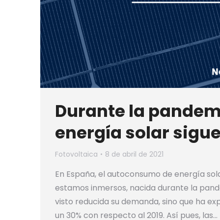
Durante la pandem
energía solar sigu
Fotovoltaica
8 de abril de 2021
En España, el autoconsumo de energía solar
estamos inmersos, nacida durante la pandem
visto reducida su demanda, sino que ha e
un 30% con respecto al 2019. Así pues, las…