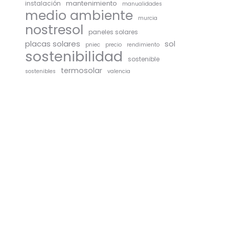
mantenimiento
instalación
manualidades
medio ambiente
murcia
nostresol
paneles solares
placas solares
sol
pniec
precio
rendimiento
sostenibilidad
sostenible
termosolar
sostenibles
valencia