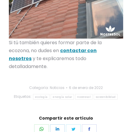
Si tú también quieres formar parte de la
ecozona, no dudes en
contactar con
nosotros
y te explicaremos todo
detalladamente.
Categoría:
Noticias
6 de enero de 2022
Etiquetas:
ecología
energía solar
nostresol
sostenibilidad
Compartir este artículo
Share
Share
Share
Share