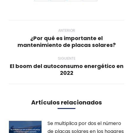
on
on
on
on
WhatsApp
LinkedIn
Twitter
Facebook
Navegación
entre
ANTERIOR
¿Por qué es importante el
publicaciones
Publicación
mantenimiento de placas solares?
anterior:
SIGUIENTE
El boom del autoconsumo energético en
Publicación
2022
siguiente:
Artículos relacionados
Se multiplica por dos el número
de placas solares en los hogares