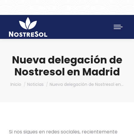
961 172 427
SAT 628 198 971
Nueva delegación de
Nostresol en Madrid
Estás aquí:
Inicio
Noticias
Nueva delegación de Nostresol en…
Si nos sigues en redes sociales, recientemente