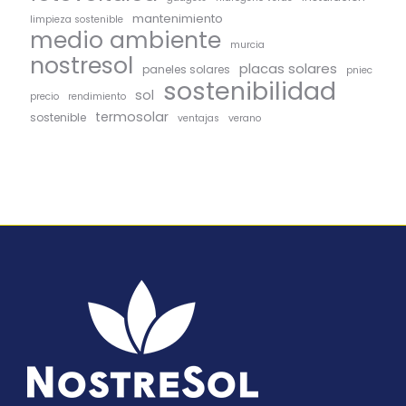
mantenimiento
limpieza sostenible
medio ambiente
murcia
nostresol
placas solares
paneles solares
pniec
sostenibilidad
sol
precio
rendimiento
termosolar
sostenible
ventajas
verano