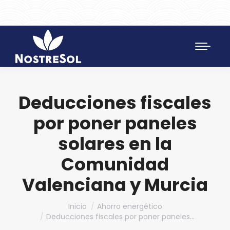
961 172 427
SAT 628 198 971
Deducciones fiscales
por poner paneles
solares en la
Comunidad
Valenciana y Murcia
Estás aquí:
Inicio
Ahorro energético
Deducciones fiscales por poner paneles…