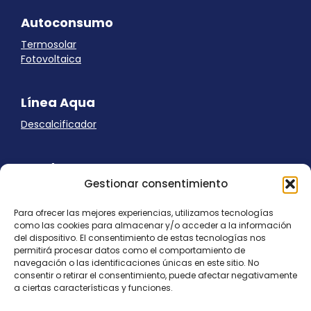
Autoconsumo
Termosolar
Fotovoltaica
Línea Aqua
Descalcificador
Ayuda
Gestionar consentimiento
Aviso Legal
Uso de cookies
Para ofrecer las mejores experiencias, utilizamos tecnologías
Panel Cookies
como las cookies para almacenar y/o acceder a la información
Política de privacidad
del dispositivo. El consentimiento de estas tecnologías nos
contacto@nostresol.com
permitirá procesar datos como el comportamiento de
navegación o las identificaciones únicas en este sitio. No
consentir o retirar el consentimiento, puede afectar negativamente
Canal de Denuncias
a ciertas características y funciones.