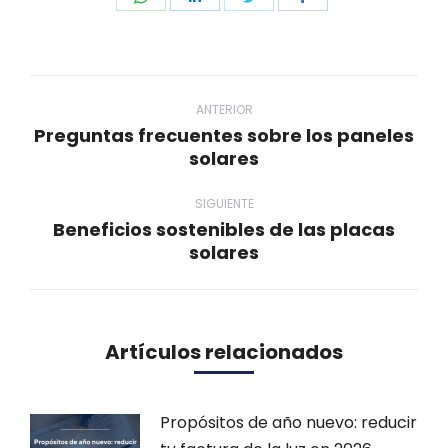
on
on
on
on
WhatsApp
LinkedIn
Twitter
Facebook
Navegación
entre
ANTERIOR
Preguntas frecuentes sobre los paneles
publicaciones
Publicación
solares
anterior:
SIGUIENTE
Beneficios sostenibles de las placas
Publicación
solares
siguiente:
Artículos relacionados
Propósitos de año nuevo: reducir