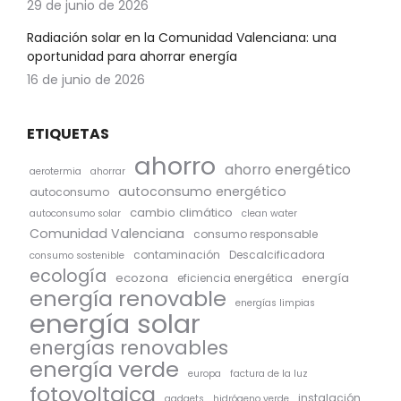
29 de junio de 2026
Radiación solar en la Comunidad Valenciana: una
oportunidad para ahorrar energía
16 de junio de 2026
ETIQUETAS
ahorro
ahorro energético
aerotermia
ahorrar
autoconsumo energético
autoconsumo
cambio climático
autoconsumo solar
clean water
Comunidad Valenciana
consumo responsable
contaminación
Descalcificadora
consumo sostenible
ecología
ecozona
energía
eficiencia energética
energía renovable
energías limpias
energía solar
energías renovables
energía verde
europa
factura de la luz
fotovoltaica
instalación
gadgets
hidrógeno verde