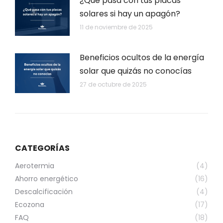
¿Qué pasa con tus placas
solares si hay un apagón?
11 de noviembre de 2025
Beneficios ocultos de la energía
solar que quizás no conocías
27 de octubre de 2025
CATEGORÍAS
Aerotermia
(4)
Ahorro energético
(16)
Descalcificación
(4)
Ecozona
(17)
FAQ
(18)