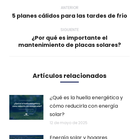
Navegación
entre
ANTERIOR
5 planes cálidos para las tardes de frío
Publicación
publicaciones
anterior:
SIGUIENTE
¿Por qué es importante el
Publicación
mantenimiento de placas solares?
siguiente:
Artículos relacionados
¿Qué es la huella energética y
cómo reducirla con energía
solar?
12 de mayo de 2025
Energía solar y hogares