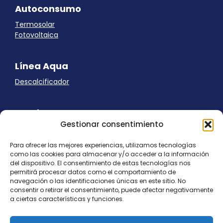
Autoconsumo
Termosolar
Fotovoltaica
Línea Aqua
Descalcificador
Ayuda
Gestionar consentimiento
Aviso Legal
Uso de cookies
Para ofrecer las mejores experiencias, utilizamos tecnologías
Panel Cookies
como las cookies para almacenar y/o acceder a la información
Política de privacidad
del dispositivo. El consentimiento de estas tecnologías nos
contacto@nostresol.com
permitirá procesar datos como el comportamiento de
navegación o las identificaciones únicas en este sitio. No
consentir o retirar el consentimiento, puede afectar negativamente
Canal de Denuncias
a ciertas características y funciones.
Trabaja con nosotros