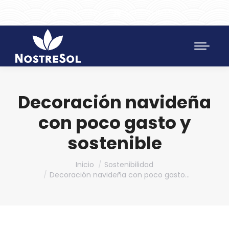
961 172 427
SAT 628 198 971
Decoración navideña
con poco gasto y
sostenible
Estás aquí:
Inicio
Sostenibilidad
Decoración navideña con poco gasto…