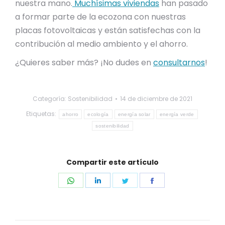
nuestra mano.
Muchísimas viviendas
han pasado
a formar parte de la ecozona con nuestras
placas fotovoltaicas y están satisfechas con la
contribución al medio ambiento y el ahorro.
¿Quieres saber más? ¡No dudes en
consultarnos
!
Categoría:
Sostenibilidad
14 de diciembre de 2021
Etiquetas:
ahorro
ecología
energía solar
energía verde
sostenibilidad
Compartir este artículo
Share
Share
Share
Share
on
on
on
on
WhatsApp
LinkedIn
Twitter
Facebook