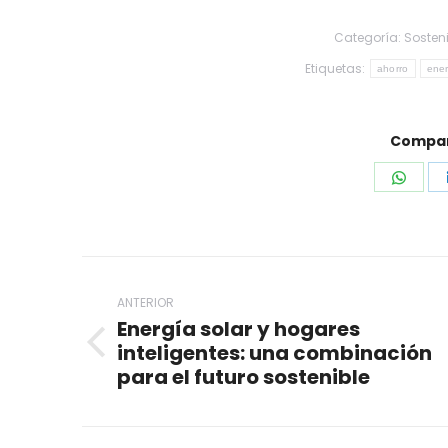
Categoría:
Sosten
Etiquetas:
ahorro
ener
Compart
Shar
on
What
Navegación
entre
ANTERIOR
Energía solar y hogares
publicaciones
inteligentes: una combinación
Publicación
para el futuro sostenible
anterior: