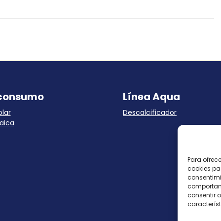
consumo
Línea Aqua
lar
Descalcificador
aica
Para ofrec
cookies pa
consentimi
comportami
consentir o
característ