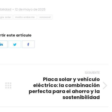
ibilidad
12 de mayo de 2025
gía solar
medio ambiente
nostresol
ir este artículo
e
Share
Share
Share
on
on
on
sApp
LinkedIn
Twitter
Facebook
SIGUIENTE
Placa solar y vehículo
eléctrico: la combinación
Publicación
perfecta para el ahorro y la
siguiente:
sostenibilidad