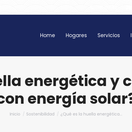
961 172 427
Home
Hogares
Servicios
ella energética y 
con energía solar
Estás aquí:
Inicio
Sostenibilidad
¿Qué es la huella energética…