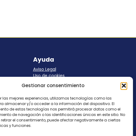
Ayuda
Aviso Legal
Uso de cookies
Panel Cookies
Gestionar consentimiento
Política de privacidad
contacto@nostresol.com
er las mejores experiencias, utilizamos tecnologías como las
ra almacenar y/o acceder a la información del dispositivo. El
Canal de Denuncias
ento de estas tecnologías nos permitirá procesar datos como el
ento de navegación o las identificaciones únicas en este sitio. No
 retirar el consentimiento, puede afectar negativamente a ciertas
Trabaja con nosotros
icas y funciones.