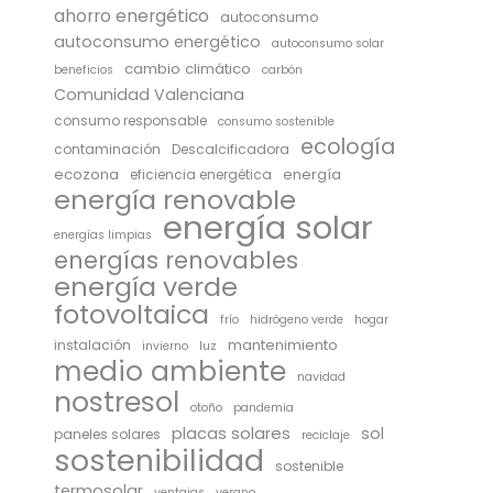
ahorro energético
autoconsumo
autoconsumo energético
autoconsumo solar
cambio climático
beneficios
carbón
Comunidad Valenciana
consumo responsable
consumo sostenible
ecología
contaminación
Descalcificadora
ecozona
energía
eficiencia energética
energía renovable
energía solar
energías limpias
energías renovables
energía verde
fotovoltaica
frío
hidrógeno verde
hogar
mantenimiento
instalación
invierno
luz
medio ambiente
navidad
nostresol
otoño
pandemia
placas solares
sol
paneles solares
reciclaje
sostenibilidad
sostenible
termosolar
ventajas
verano