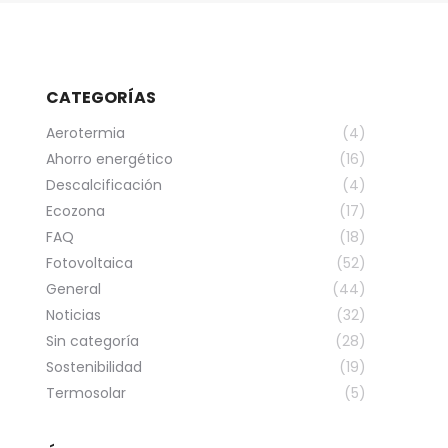
CATEGORÍAS
Aerotermia
(4)
Ahorro energético
(16)
Descalcificación
(4)
Ecozona
(17)
FAQ
(18)
Fotovoltaica
(52)
General
(44)
Noticias
(32)
Sin categoría
(28)
Sostenibilidad
(19)
Termosolar
(5)