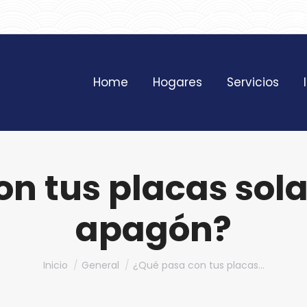
961 172 427
Home
Hogares
Servicios
n tus placas sola
apagón?
Estás aquí:
Inicio
General
¿Qué pasa con tus placas…