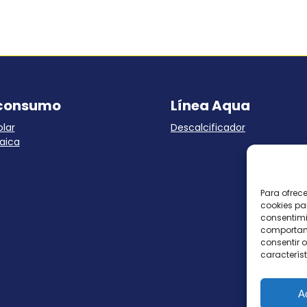
consumo
Línea Aqua
lar
Descalcificador
aica
Para ofrec
cookies pa
consentimi
comportami
consentir o
característ
A