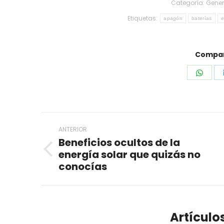
Categoría:
Gener
Etiquetas:
apagón
baterías
e
Compart
Shar
on
What
Navegación
ANTERIOR
entre
Beneficios ocultos de la
publicaciones
energía solar que quizás no
Publicación
conocías
anterior:
Artículo