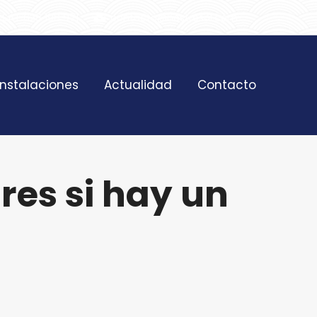
SAT 628 198 971
contacto@nostresol.com
Instalaciones
Actualidad
Contacto
res si hay un