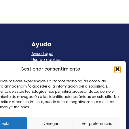
Ayuda
Aviso Legal
Uso de cookies
Panel Cookies
Gestionar consentimiento
Política de privacidad
contacto@nostresol.com
er las mejores experiencias, utilizamos tecnologías como las
ra almacenar y/o acceder a la información del dispositivo. El
Canal de Denuncias
ento de estas tecnologías nos permitirá procesar datos como el
ento de navegación o las identificaciones únicas en este sitio. No
 retirar el consentimiento, puede afectar negativamente a ciertas
Trabaja con nosotros
icas y funciones.
ceptar
Denegar
Ver preferencias