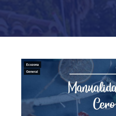
Ecozona
General