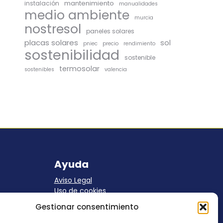
mantenimiento
instalación
manualidades
medio ambiente
murcia
nostresol
paneles solares
placas solares
sol
pniec
precio
rendimiento
sostenibilidad
sostenible
termosolar
sostenibles
valencia
Ayuda
Aviso Legal
Uso de cookies
Panel Cookies
Gestionar consentimiento
Política de privacidad
contacto@nostresol.com