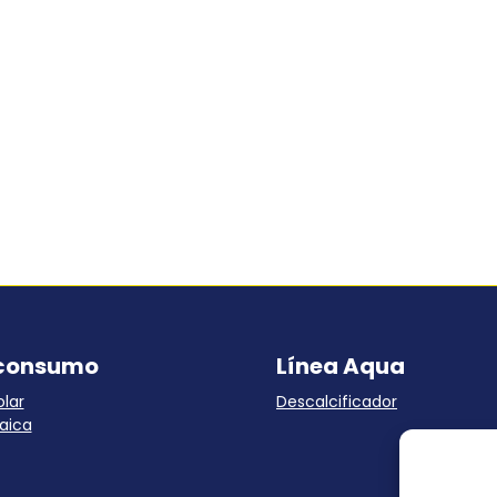
consumo
Línea Aqua
lar
Descalcificador
aica