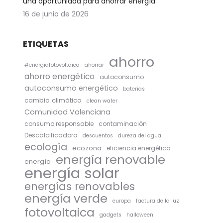
una oportunidad para ahorrar energía
16 de junio de 2026
ETIQUETAS
ahorro
#energíafotovoltaica
ahorrar
ahorro energético
autoconsumo
autoconsumo energético
baterías
cambio climático
clean water
Comunidad Valenciana
consumo responsable
contaminación
Descalcificadora
descuentos
dureza del agua
ecología
ecozona
eficiencia energética
energía renovable
energía
energía solar
energías renovables
energía verde
europa
factura de la luz
fotovoltaica
gadgets
halloween