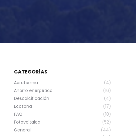
CATEGORÍAS
Aerotermia
(4)
Ahorro energético
(16)
Descalcificación
(4)
Ecozona
(17)
FAQ
(18)
Fotovoltaica
(52)
General
(44)