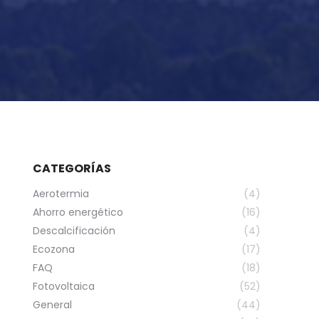
CATEGORÍAS
Aerotermia
(4)
Ahorro energético
(16)
Descalcificación
(4)
Ecozona
(17)
FAQ
(18)
Fotovoltaica
(52)
General
(44)