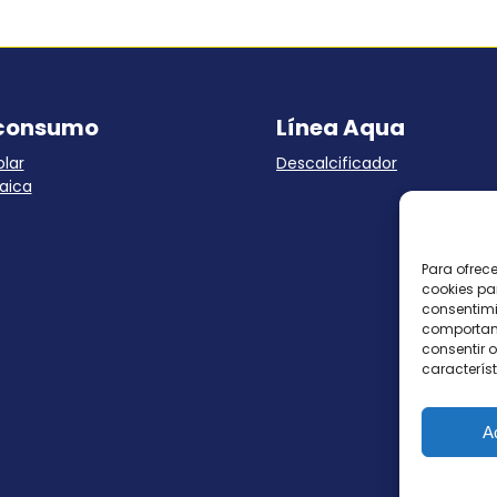
consumo
Línea Aqua
lar
Descalcificador
aica
Para ofrec
cookies pa
consentimi
comportami
consentir o
característ
A
Tod