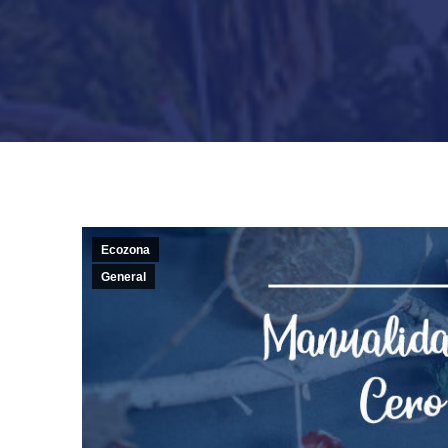
Ecozona
General