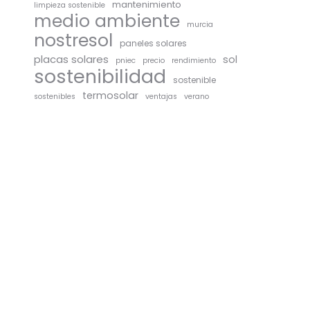
mantenimiento
limpieza sostenible
medio ambiente
murcia
nostresol
paneles solares
placas solares
sol
pniec
precio
rendimiento
sostenibilidad
sostenible
termosolar
sostenibles
ventajas
verano