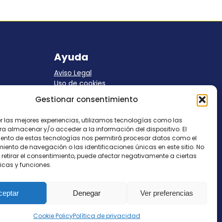
Ayuda
Aviso Legal
Uso de cookies
Panel Cookies
Gestionar consentimiento
Política de privacidad
contacto@nostresol.com
er las mejores experiencias, utilizamos tecnologías como las
ra almacenar y/o acceder a la información del dispositivo. El
Canal de Denuncias
ento de estas tecnologías nos permitirá procesar datos como el
ento de navegación o las identificaciones únicas en este sitio. No
 retirar el consentimiento, puede afectar negativamente a ciertas
Trabaja con nosotros
icas y funciones.
ceptar
Denegar
Ver preferencias
Cookie Policy
Política de privacidad
os los derechos reservados
contacto@nostresol.com