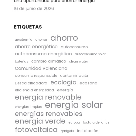
una oportunidad para ahorrar energía
16 de junio de 2026
ETIQUETAS
ahorro
aerotermia
ahorrar
ahorro energético
autoconsumo
autoconsumo energético
autoconsumo solar
cambio climático
baterías
clean water
Comunidad Valenciana
consumo responsable
contaminación
ecología
ecozona
Descalcificadora
energía
eficiencia energética
energía renovable
energía solar
energías limpias
energías renovables
energía verde
europa
factura de la luz
fotovoltaica
instalación
gadgets