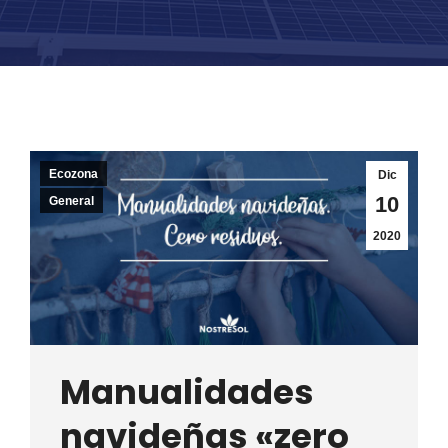
Ecozona
Dic
10
General
2020
Manualidades
navideñas «zero