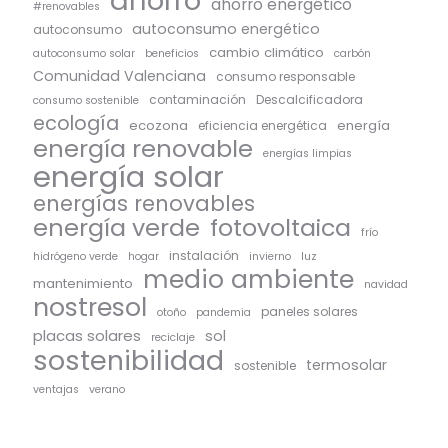
ahorro
ahorro energético
#renovables
autoconsumo energético
autoconsumo
cambio climático
autoconsumo solar
beneficios
carbón
Comunidad Valenciana
consumo responsable
contaminación
Descalcificadora
consumo sostenible
ecología
ecozona
energía
eficiencia energética
energía renovable
energías limpias
energía solar
energías renovables
energía verde
fotovoltaica
frío
instalación
hidrógeno verde
hogar
invierno
luz
medio ambiente
mantenimiento
navidad
nostresol
paneles solares
otoño
pandemia
placas solares
sol
reciclaje
sostenibilidad
termosolar
sostenible
ventajas
verano