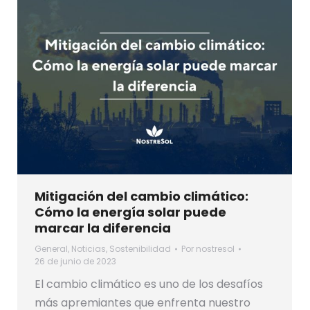
Mitigación del cambio climático:
Cómo la energía solar puede
marcar la diferencia
General
,
Noticias
,
Sostenibilidad
Por
nostresol
26 de junio de 2023
El cambio climático es uno de los desafíos
más apremiantes que enfrenta nuestro