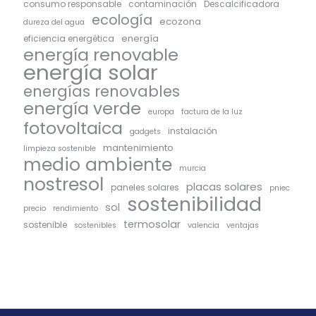
consumo responsable
contaminación
Descalcificadora
ecología
ecozona
dureza del agua
energía
eficiencia energética
energía renovable
energía solar
energías renovables
energía verde
europa
factura de la luz
fotovoltaica
instalación
gadgets
mantenimiento
limpieza sostenible
medio ambiente
murcia
nostresol
placas solares
paneles solares
pniec
sostenibilidad
sol
precio
rendimiento
termosolar
sostenible
sostenibles
valencia
ventajas