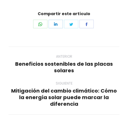
Compartir este artículo
Share
Share
Share
Share
on
on
on
on
WhatsApp
LinkedIn
Twitter
Facebook
Navegación
entre
ANTERIOR
Beneficios sostenibles de las placas
publicaciones
Publicación
solares
anterior:
SIGUIENTE
Mitigación del cambio climático: Cómo
la energía solar puede marcar la
Publicación
diferencia
siguiente: