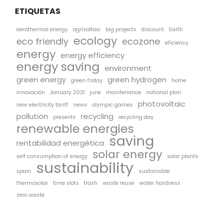
ETIQUETAS
aerothermal energy
agrivoltaic
big projects
discount
Earth
ecology
eco friendly
ecozone
eficiency
energy
energy efficiency
energy saving
environment
green energy
green hydrogen
green friday
home
innovación
January 2021
june
maintenance
national plan
photovoltaic
new electricity tariff
news
olympic games
pollution
recycling
presents
recycling day
renewable energies
saving
rentabilidad energética
solar energy
self consumption of energy
solar plants
sustainability
spain
sustainable
thermosolar
time slots
trash
waste reuse
water hardness
zero waste