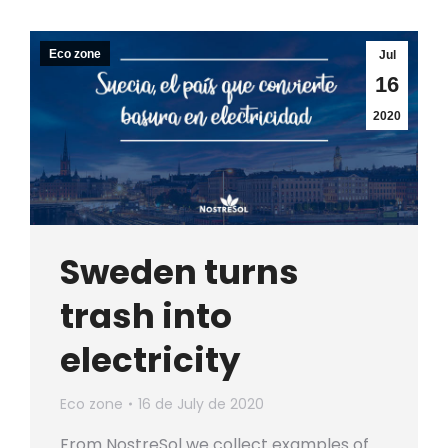
Eco zone
Jul
16
2020
Sweden turns
trash into
electricity
Eco zone
16 de July de 2020
From NostreSol we collect examples of