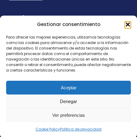
Ayuda
Gestionar consentimiento
Aviso Legal
Uso de cookies
Para ofrecer las mejores experiencias, utilizamos tecnologías
Panel Cookies
como las cookies para almacenar y/o acceder a la información
Política de privacidad
del dispositivo. El consentimiento de estas tecnologías nos
contacto@nostresol.com
permitirá procesar datos como el comportamiento de
navegación o las identificaciones únicas en este sitio. No
consentir o retirar el consentimiento, puede afectar negativamente
Canal de Denuncias
a ciertas características y funciones.
Trabaja con nosotros
Aceptar
Denegar
Ver preferencias
Todos los derechos reservados
contacto@nostresol.com
Cookie Policy
Política de privacidad