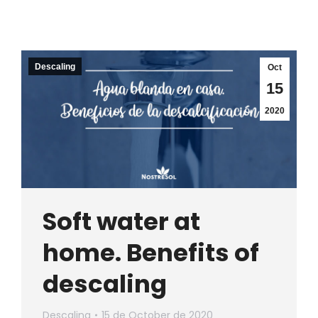
Descaling
Oct
15
2020
Soft water at
home. Benefits of
descaling
Descaling
15 de October de 2020