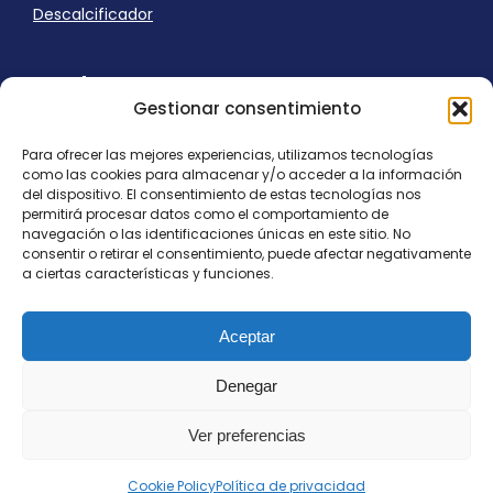
Descalcificador
Ayuda
Gestionar consentimiento
Aviso Legal
Uso de cookies
Para ofrecer las mejores experiencias, utilizamos tecnologías
Panel Cookies
como las cookies para almacenar y/o acceder a la información
Política de privacidad
del dispositivo. El consentimiento de estas tecnologías nos
contacto@nostresol.com
permitirá procesar datos como el comportamiento de
navegación o las identificaciones únicas en este sitio. No
consentir o retirar el consentimiento, puede afectar negativamente
Canal de Denuncias
a ciertas características y funciones.
Trabaja con nosotros
Aceptar
Denegar
Ver preferencias
Todos los derechos reservados
contacto@nostresol.com
Cookie Policy
Política de privacidad