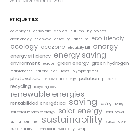
26 de November de 2021
ETIQUETAS
advantages
agrivoltaic
appliers
autumn
big projects
eco friendly
clean energy
cold wave
descaling
discount
ecology
energy
ecozone
electricity bill
energy saving
energy efficiency
environment
green energy
green hydrogen
europe
maintenance
national plan
news
olympic games
photovoltaic
pollution
photovoltaic energy
presents
recycling
recycling day
renewable energies
saving
rentabilidad energética
saving money
solar energy
self consumption of energy
solar power
sustainability
spring
summer
sustainable
sustainablity
thermosolar
world day
wrapping