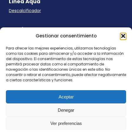
Línea Aqua
Descalcificador
Ayuda
Gestionar consentimiento
Aviso Legal
Uso de cookies
Para ofrecer las mejores experiencias, utilizamos tecnologías
Panel Cookies
como las cookies para almacenar y/o acceder a la información
Política de privacidad
del dispositivo. El consentimiento de estas tecnologías nos
contacto@nostresol.com
permitirá procesar datos como el comportamiento de
navegación o las identificaciones únicas en este sitio. No
consentir o retirar el consentimiento, puede afectar negativamente
Canal de Denuncias
a ciertas características y funciones.
Trabaja con nosotros
Aceptar
Denegar
Ver preferencias
Todos los derechos reservados