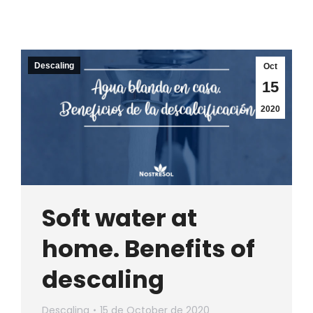
Descaling
Oct
15
2020
Soft water at
home. Benefits of
descaling
Descaling
15 de October de 2020