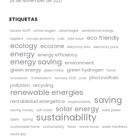
26 de November de 2021
ETIQUETAS
access tariff
active oxygen
advantages
aerothermal energy
eco friendly
appliers
circular economy
cold
cold wave
ecology
ecozone
electricity bills
electricity price
energy
energy efficiency
energy saving
environment
green energy
green hydrogen
green friday
home
photovoltaic
innovación
installations
January 2021
june
pollution
recycling
renewable energies
saving
rentabilidad energética
responsability
solar energy
saving money
soft water
solar power
sustainability
spain
spring
sustainable home
sustainablity
trash
waste reuse
water hardness
world day