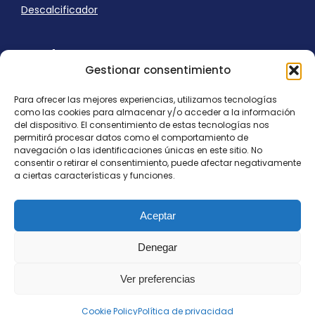
Descalcificador
Ayuda
Gestionar consentimiento
Aviso Legal
Uso de cookies
Para ofrecer las mejores experiencias, utilizamos tecnologías
Panel Cookies
como las cookies para almacenar y/o acceder a la información
Política de privacidad
del dispositivo. El consentimiento de estas tecnologías nos
contacto@nostresol.com
permitirá procesar datos como el comportamiento de
navegación o las identificaciones únicas en este sitio. No
consentir o retirar el consentimiento, puede afectar negativamente
Canal de Denuncias
a ciertas características y funciones.
Trabaja con nosotros
Aceptar
Denegar
Ver preferencias
Todos los derechos reservados
contacto@nostresol.com
Cookie Policy
Política de privacidad