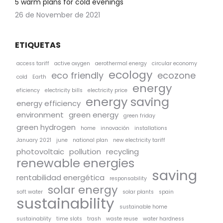
5 warm plans for cold evenings
26 de November de 2021
ETIQUETAS
access tariff
active oxygen
aerothermal energy
circular economy
ecology
eco friendly
ecozone
cold
Earth
energy
eficiency
electricity bills
electricity price
energy saving
energy efficiency
environment
green energy
green friday
green hydrogen
home
innovación
installations
January 2021
june
national plan
new electricity tariff
photovoltaic
pollution
recycling
renewable energies
saving
rentabilidad energética
responsability
solar energy
soft water
solar plants
spain
sustainability
sustainable home
sustainablity
time slots
trash
waste reuse
water hardness