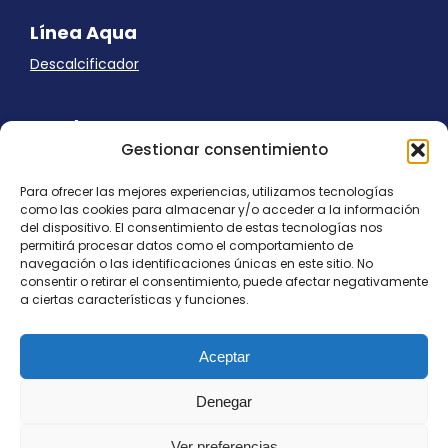
Línea Aqua
Descalcificador
Ayuda
Gestionar consentimiento
Aviso Legal
Uso de cookies
Para ofrecer las mejores experiencias, utilizamos tecnologías
Panel Cookies
como las cookies para almacenar y/o acceder a la información
Política de privacidad
del dispositivo. El consentimiento de estas tecnologías nos
contacto@nostresol.com
permitirá procesar datos como el comportamiento de
navegación o las identificaciones únicas en este sitio. No
consentir o retirar el consentimiento, puede afectar negativamente
Canal de Denuncias
a ciertas características y funciones.
Trabaja con nosotros
Aceptar
Denegar
Ver preferencias