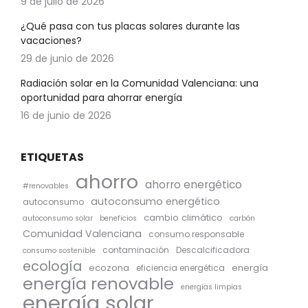
9 de julio de 2026
¿Qué pasa con tus placas solares durante las
vacaciones?
29 de junio de 2026
Radiación solar en la Comunidad Valenciana: una
oportunidad para ahorrar energía
16 de junio de 2026
ETIQUETAS
ahorro
ahorro energético
#renovables
autoconsumo energético
autoconsumo
cambio climático
autoconsumo solar
beneficios
carbón
Comunidad Valenciana
consumo responsable
contaminación
Descalcificadora
consumo sostenible
ecología
ecozona
energía
eficiencia energética
energía renovable
energías limpias
energía solar