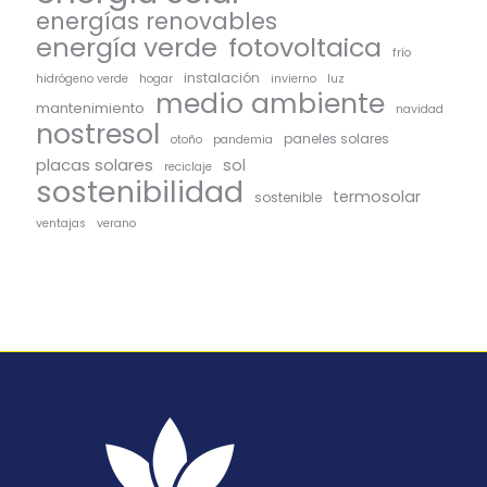
energías renovables
energía verde
fotovoltaica
frío
instalación
hidrógeno verde
hogar
invierno
luz
medio ambiente
mantenimiento
navidad
nostresol
paneles solares
otoño
pandemia
placas solares
sol
reciclaje
sostenibilidad
termosolar
sostenible
ventajas
verano