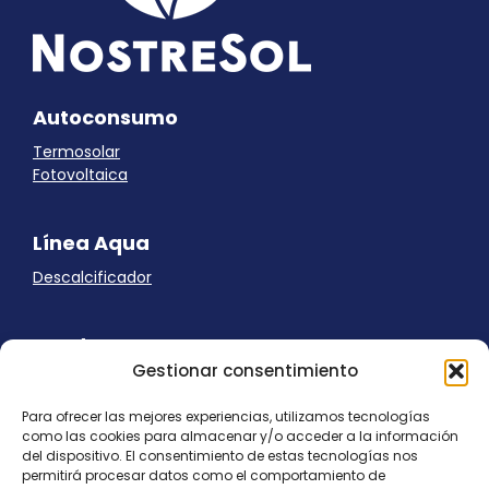
Autoconsumo
Termosolar
Fotovoltaica
Línea Aqua
Descalcificador
Ayuda
Gestionar consentimiento
Aviso Legal
Uso de cookies
Para ofrecer las mejores experiencias, utilizamos tecnologías
Panel Cookies
como las cookies para almacenar y/o acceder a la información
Política de privacidad
del dispositivo. El consentimiento de estas tecnologías nos
contacto@nostresol.com
permitirá procesar datos como el comportamiento de