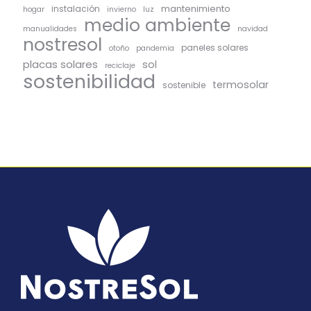
mantenimiento
instalación
hogar
invierno
luz
medio ambiente
manualidades
navidad
nostresol
paneles solares
otoño
pandemia
placas solares
sol
reciclaje
sostenibilidad
termosolar
sostenible