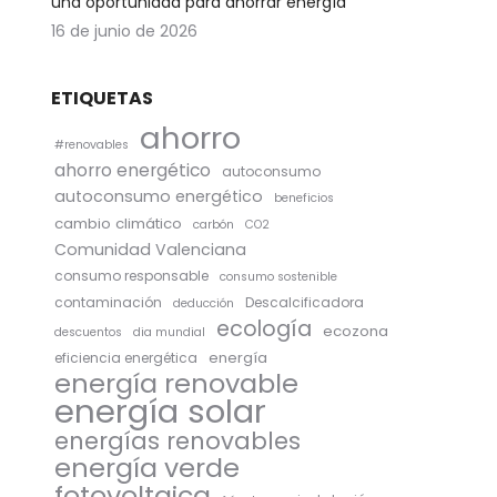
una oportunidad para ahorrar energía
16 de junio de 2026
ETIQUETAS
ahorro
#renovables
ahorro energético
autoconsumo
autoconsumo energético
beneficios
cambio climático
carbón
CO2
Comunidad Valenciana
consumo responsable
consumo sostenible
contaminación
Descalcificadora
deducción
ecología
ecozona
descuentos
dia mundial
energía
eficiencia energética
energía renovable
energía solar
energías renovables
energía verde
fotovoltaica