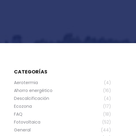
CATEGORÍAS
Aerotermia
(4)
Ahorro energético
(16)
Descalcificación
(4)
Ecozona
(17)
FAQ
(18)
Fotovoltaica
(52)
General
(44)