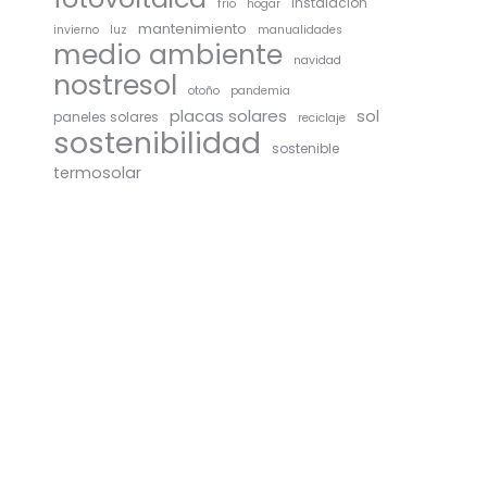
instalación
frío
hogar
mantenimiento
invierno
luz
manualidades
medio ambiente
navidad
nostresol
otoño
pandemia
placas solares
sol
paneles solares
reciclaje
sostenibilidad
sostenible
termosolar